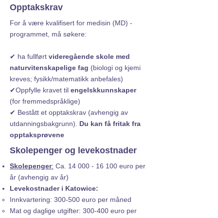
Opptakskrav
For å være kvalifisert for medisin (MD) -
programmet, må søkere:
✔ ha fullført
videregående skole med
naturvitenskapelige fag
(biologi og kjemi
kreves; fysikk/matematikk anbefales)
✔Oppfylle kravet til
engelskkunnskaper
(for fremmedspråklige)
✔ Bestått et opptakskrav (avhengig av
utdanningsbakgrunn).
Du kan få fritak fra
opptaksprøvene
Skolepenger og levekostnader
Skolepenger
:
Ca.
14 000 - 16 100
euro per
år (avhengig av år)
Levekostnader i Katowice:
Innkvartering: 300-500 euro per måned
Mat og daglige utgifter: 300-400 euro per