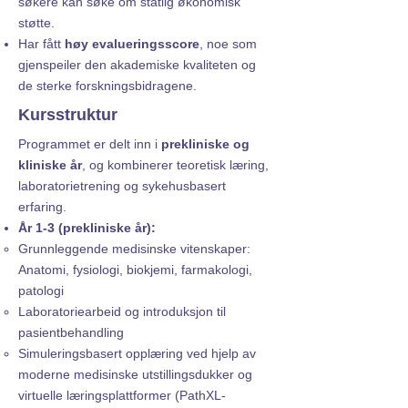
søkere kan søke om statlig økonomisk
støtte.
Har fått
høy evalueringsscore
, noe som
gjenspeiler den akademiske kvaliteten og
de sterke forskningsbidragene.
Kursstruktur
Programmet er delt inn i
prekliniske og
kliniske
år
, og kombinerer teoretisk læring,
laboratorietrening og sykehusbasert
erfaring.
År 1-3 (prekliniske år):
Grunnleggende medisinske vitenskaper:
Anatomi, fysiologi, biokjemi, farmakologi,
patologi
Laboratoriearbeid og introduksjon til
pasientbehandling
Simuleringsbasert opplæring ved hjelp av
moderne medisinske utstillingsdukker og
virtuelle læringsplattformer (PathXL-