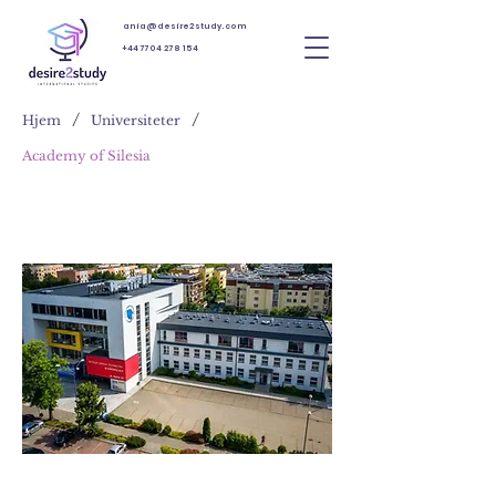
ania@desire2study.com
+44 7704 278 154
/
/
Hjem
Universiteter
Academy of Silesia