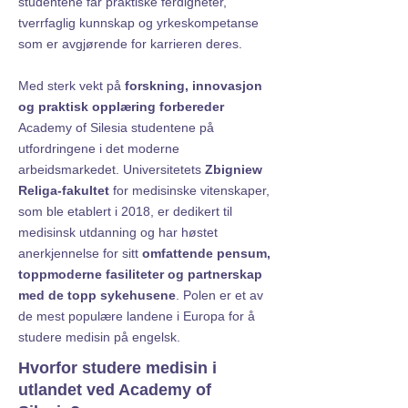
studentene får praktiske ferdigheter,
tverrfaglig kunnskap og yrkeskompetanse
som er avgjørende for karrieren deres.
Med sterk vekt på
forskning, innovasjon
og praktisk opplæring forbereder
Academy of Silesia studentene på
utfordringene i det moderne
arbeidsmarkedet. Universitetets
Zbigniew
Religa-fakultet
for medisinske vitenskaper,
som ble etablert i 2018, er dedikert til
medisinsk utdanning og har høstet
anerkjennelse for sitt
omfattende pensum,
toppmoderne fasiliteter og partnerskap
med de topp sykehusene
. Polen er et av
de mest populære landene i Europa for å
studere medisin på engelsk.
Hvorfor studere medisin i
utlandet ved Academy of