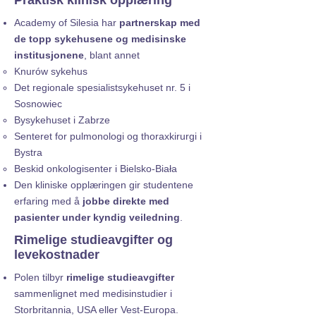
Praktisk klinisk opplæring
Academy of Silesia har
partnerskap med
de topp sykehusene og medisinske
institusjonene
, blant annet
Knurów sykehus
Det regionale spesialistsykehuset nr. 5 i
Sosnowiec
Bysykehuset i Zabrze
Senteret for pulmonologi og thoraxkirurgi i
Bystra
Beskid onkologisenter i Bielsko-Biała
Den kliniske opplæringen gir studentene
erfaring med å
jobbe direkte med
pasienter under kyndig veiledning
.
Rimelige studieavgifter og
levekostnader
Polen tilbyr
rimelige studieavgifter
sammenlignet med medisinstudier i
Storbritannia, USA eller Vest-Europa.