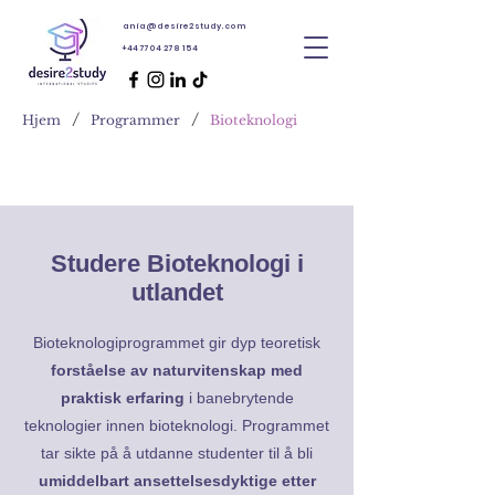
ania@desire2study.com
+44 7704 278 154
/
/
Hjem
Programmer
Bioteknologi
Studere Bioteknologi i
utlandet
Bioteknologiprogrammet gir dyp teoretisk
forståelse av naturvitenskap med
praktisk erfaring
i banebrytende
teknologier innen bioteknologi. Programmet
tar sikte på å utdanne studenter til å bli
umiddelbart ansettelsesdyktige etter