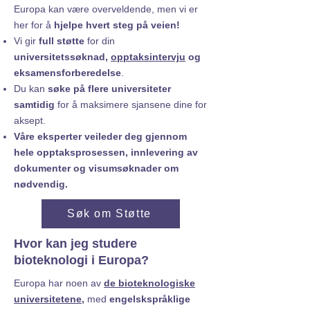
Europa kan være overveldende, men vi er
her for å
hjelpe hvert steg på veien!
Vi gir
full støtte
for din
universitetssøknad,
opptaksintervju
og
eksamensforberedelse
.
Du kan
søke på flere universiteter
samtidig
for å maksimere sjansene dine for
aksept.
Våre eksperter veileder deg gjennom
hele opptaksprosessen, innlevering av
dokumenter og visumsøknader om
nødvendig.
Søk om Støtte
Hvor kan jeg studere
bioteknologi i Europa?
Europa har noen av
de bioteknologiske
universitetene,
med
engelskspråklige